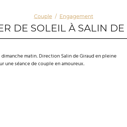
Couple
/
Engagement
ER DE SOLEIL À SALIN DE
e dimanche matin. Direction Salin de Giraud en pleine
ur une séance de couple en amoureux.
endaire couleur rose qui leur donne ce charme si particulie
ent en même temps que les premiers rayons du soleil. Le dé