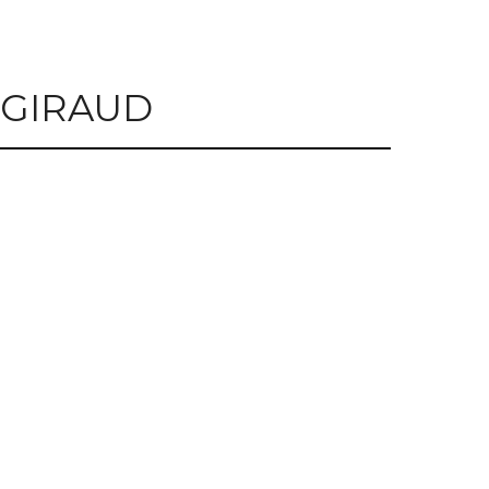
 GIRAUD
r.
cor