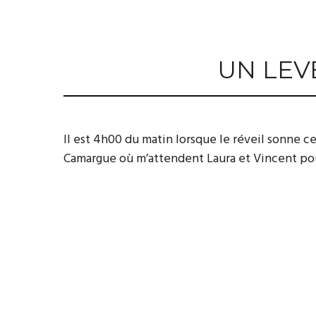
UN LEV
Il est 4h00 du matin lorsque le réveil sonne c
Camargue où m’attendent Laura et Vincent po
La mer d’un côté, les étangs de sel et leur lég
Et, bien sûr, les flamands roses nous accueill
est tout simplement magique.